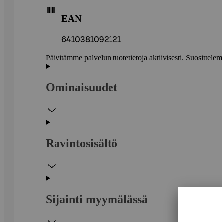
EAN
6410381092121
Päivitämme palvelun tuotetietoja aktiivisesti. Suositte
Ominaisuudet
Ravintosisältö
Sijainti myymälässä