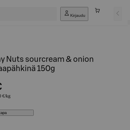
Kirjaudu
ay Nuts sourcream & onion
aapähkinä 150g
€
0 €/kg
stapa