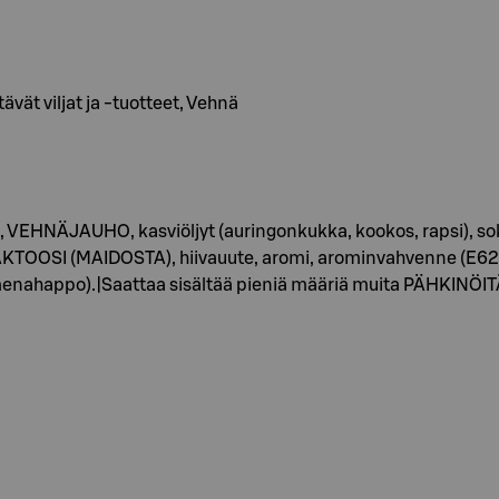
vät viljat ja -tuotteet, Vehnä
VEHNÄJAUHO, kasviöljyt (auringonkukka, kookos, rapsi), sok
AKTOOSI (MAIDOSTA), hiivauute, aromi, arominvahvenne (E621
ahappo).|Saattaa sisältää pieniä määriä muita PÄHKINÖIT