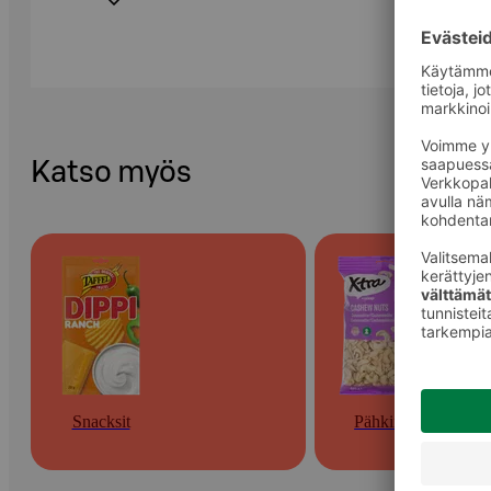
Katso myös
Snacksit
Pähkinät