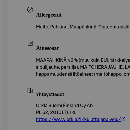
Allergeenit
Maito, Pähkinä, Maapähkinä, Gluteenia sisältä
Ainesosat
MAAPÄHKINÄ 46 % (muu kuin EU), tärkkelys, 
sipulijauhe, persilja), MAITOHERAJAUHE, L
happamuudensäätöaineet (maitohappo, omen
Yhteystiedot
Orkla Suomi Finland Oy Ab
PL 62, 20101 Turku
https://www.orkla.fi/kuluttajapalvelu/