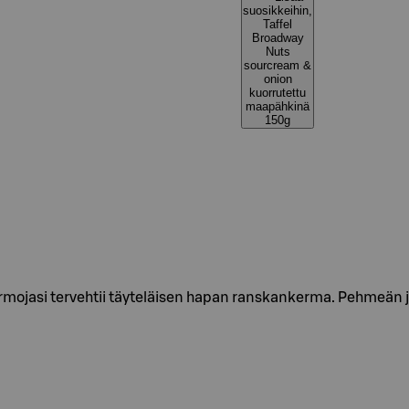
suosikkeihin,
Taffel
Broadway
Nuts
sourcream &
onion
kuorrutettu
maapähkinä
150g
jasi tervehtii täyteläisen hapan ranskankerma. Pehmeän j