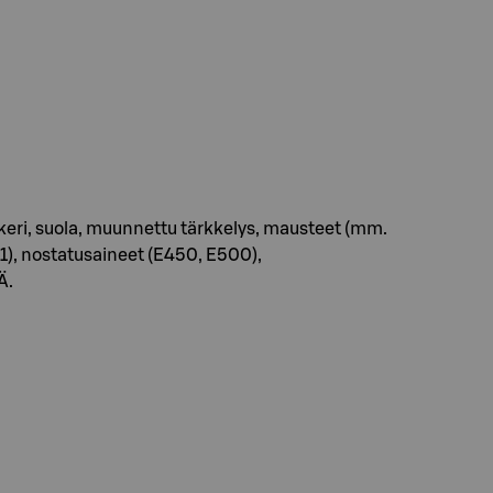
eri, suola, muunnettu tärkkelys, mausteet (mm.
), nostatusaineet (E450, E500),
Ä.