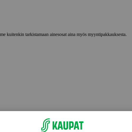
lemme kuitenkin tarkistamaan ainesosat aina myös myyntipakkauksesta.