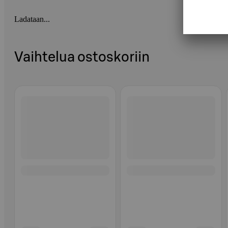
Ladataan...
Vaihtelua ostoskoriin
Ohita listaus