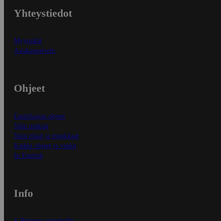
Yhteystiedot
Myymälät
Asiakaspalvelu
Ohjeet
Ensitilaajan ohjeet
Näin maksat
Näin tilaat ja muokkaat
Kaikki ohjeet ja vinkit
In English
Info
S-Business yrityksille