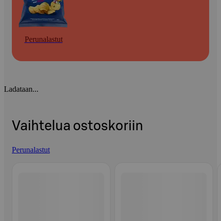
Perunalastut
Ladataan...
Vaihtelua ostoskoriin
Perunalastut
Ohita listaus