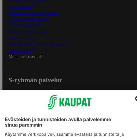
Oiva-raportit
Osuuskauppojen yhteystiedot
Tilaus- ja toimitusehdot
Tietosuojakäytäntö
Palvelun käyttöehdot
Saavutettavuus
Mobiilisovelluksen saavutettavuus
Mainostajalle
Muuta evästeasetuksia
S-ryhmän palvelut
S-ryhmä
Asiakasomistajuus
Yhteishyvä Ruoka -sovellus
S-ostoslista -sovellus
Prisma.fi
Sokos.fi