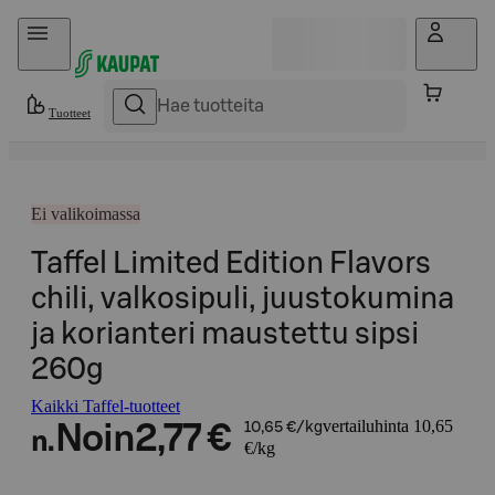
Hyppää sisältöön
Tuotteet
Ei valikoimassa
Taffel Limited Edition Flavors
chili, valkosipuli, juustokumina
ja korianteri maustettu sipsi
260g
Kaikki Taffel-tuotteet
vertailuhinta 10,65
Noin
2,77 €
10,65 €/kg
n.
€/kg