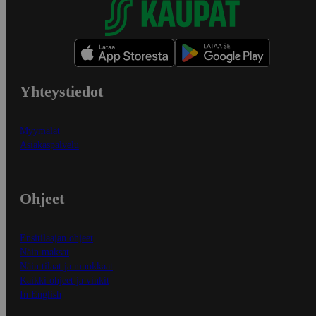
Yhteystiedot
Myymälät
Asiakaspalvelu
Ohjeet
Ensitilaajan ohjeet
Näin maksat
Näin tilaat ja muokkaat
Kaikki ohjeet ja vinkit
In English