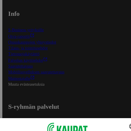
Info
S-Business yrityksille
Oiva-raportit
Osuuskauppojen yhteystiedot
Tilaus- ja toimitusehdot
Tietosuojakäytäntö
Palvelun käyttöehdot
Saavutettavuus
Mobiilisovelluksen saavutettavuus
Mainostajalle
Muuta evästeasetuksia
S-ryhmän palvelut
S-ryhmä
Asiakasomistajuus