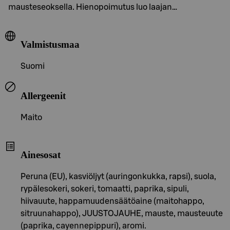
mausteseoksella. Hienopoimutus luo laajan…
Valmistusmaa
Suomi
Allergeenit
Maito
Ainesosat
Peruna (EU), kasviöljyt (auringonkukka, rapsi), suola,
rypälesokeri, sokeri, tomaatti, paprika, sipuli,
hiivauute, happamuudensäätöaine (maitohappo,
sitruunahappo), JUUSTOJAUHE, mauste, mausteuute
(paprika, cayennepippuri), aromi.