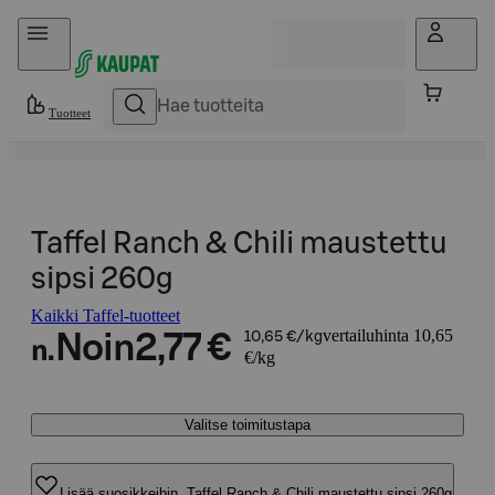
Hyppää sisältöön
Tuotteet
Taffel Ranch & Chili maustettu
sipsi 260g
Kaikki Taffel-tuotteet
vertailuhinta 10,65
Noin
2,77 €
10,65 €/kg
n.
€/kg
Valitse toimitustapa
Lisää suosikkeihin, Taffel Ranch & Chili maustettu sipsi 260g