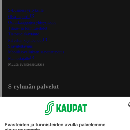
S-Business yrityksille
Oiva-raportit
Osuuskauppojen yhteystiedot
Tilaus- ja toimitusehdot
Tietosuojakäytäntö
Palvelun käyttöehdot
Saavutettavuus
Mobiilisovelluksen saavutettavuus
Mainostajalle
Muuta evästeasetuksia
S-ryhmän palvelut
S-ryhmä
Asiakasomistajuus
Yhteishyvä Ruoka -sovellus
S-ostoslista -sovellus
Prisma.fi