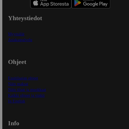
Yhteystiedot
Myymälät
Asiakaspalvelu
Ohjeet
Ensitilaajan ohjeet
Näin maksat
Näin tilaat ja muokkaat
Kaikki ohjeet ja vinkit
In English
Info