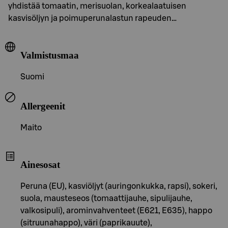
yhdistää tomaatin, merisuolan, korkealaatuisen
kasvisöljyn ja poimuperunalastun rapeuden…
Valmistusmaa
Suomi
Allergeenit
Maito
Ainesosat
Peruna (EU), kasviöljyt (auringonkukka, rapsi), sokeri,
suola, mausteseos (tomaattijauhe, sipulijauhe,
valkosipuli), arominvahventeet (E621, E635), happo
(sitruunahappo), väri (paprikauute),