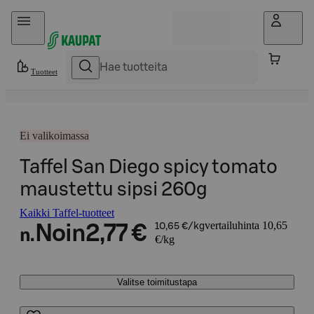
Hyppää sisältöön
Tuotteet
Ei valikoimassa
Taffel San Diego spicy tomato
maustettu sipsi 260g
Kaikki Taffel-tuotteet
vertailuhinta 10,65
Noin
2,77 €
10,65 €/kg
n.
€/kg
Valitse toimitustapa