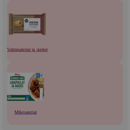
Valmisateriat ja -keitot
Mikroateriat