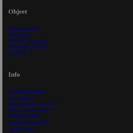
Ohjeet
Ensitilaajan ohjeet
Näin maksat
Näin tilaat ja muokkaat
Kaikki ohjeet ja vinkit
In English
Info
S-Business yrityksille
Oiva-raportit
Osuuskauppojen yhteystiedot
Tilaus- ja toimitusehdot
Tietosuojakäytäntö
Palvelun käyttöehdot
Saavutettavuus