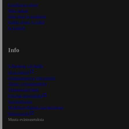
Ensitilaajan ohjeet
Näin maksat
Näin tilaat ja muokkaat
Kaikki ohjeet ja vinkit
In English
Info
S-Business yrityksille
Oiva-raportit
Osuuskauppojen yhteystiedot
Tilaus- ja toimitusehdot
Tietosuojakäytäntö
Palvelun käyttöehdot
Saavutettavuus
Mobiilisovelluksen saavutettavuus
Mainostajalle
Muuta evästeasetuksia