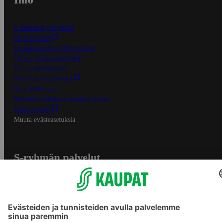
S-Business yrityksille
Oiva-raportit
Osuuskauppojen yhteystiedot
Tilaus- ja toimitusehdot
Tietosuojakäytäntö
Palvelun käyttöehdot
Saavutettavuus
Mobiilisovelluksen saavutettavuus
Mainostajalle
Muuta evästeasetuksia
S-ryhmän palvelut
S-ryhmä
Asiakasomistajuus
Yhteishyvä Ruoka -sovellus
S-ostoslista -sovellus