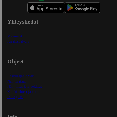
Yhteystiedot
Myymälät
Asiakaspalvelu
Ohjeet
Ensitilaajan ohjeet
Näin maksat
Näin tilaat ja muokkaat
Kaikki ohjeet ja vinkit
In English
Info