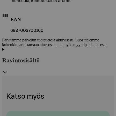
merisuola, keinotekoiset aromit
EAN
6937003700160
Päivitämme palvelun tuotetietoja aktiivisesti. Suosittelemme
kuitenkin tarkistamaan ainesosat aina myös myyntipakkauksesta.
Ravintosisältö
Katso myös