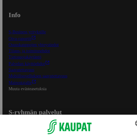
Info
S-Business yrityksille
Oiva-raportit
Osuuskauppojen yhteystiedot
Tilaus- ja toimitusehdot
Tietosuojakäytäntö
Palvelun käyttöehdot
Saavutettavuus
Mobiilisovelluksen saavutettavuus
Mainostajalle
Muuta evästeasetuksia
S-ryhmän palvelut
S-ryhmä
Asiakasomistajuus