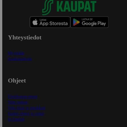
Yhteystiedot
Myymälät
Asiakaspalvelu
Ohjeet
Ensitilaajan ohjeet
Näin maksat
Näin tilaat ja muokkaat
Kaikki ohjeet ja vinkit
In English