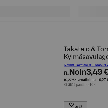
Takatalo & Tom
Kylmäsavulager
Kaikki Takatalo & Tompuri -t
Noin
3,49 
n.
vertailuhinta 10,27 €
10,27 €/l
Sisältää pantin 0,10 €
Lisää