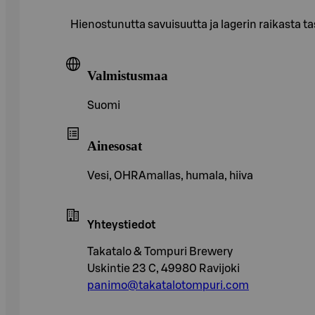
Hienostunutta savuisuutta ja lagerin raikasta t
Valmistusmaa
Suomi
Ainesosat
Vesi, OHRAmallas, humala, hiiva
Yhteystiedot
Takatalo & Tompuri Brewery
Uskintie 23 C, 49980 Ravijoki
panimo@takatalotompuri.com