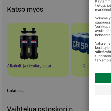
Katso myös
Alkoholi- ja virvoitusjuomat
Oluet
Ladataan...
Vaihtelua ostoskoriin