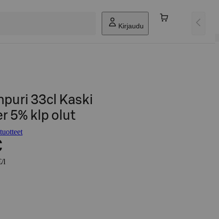
Kirjaudu
puri 33cl Kaski
 5% klp olut
uotteet
€
/l