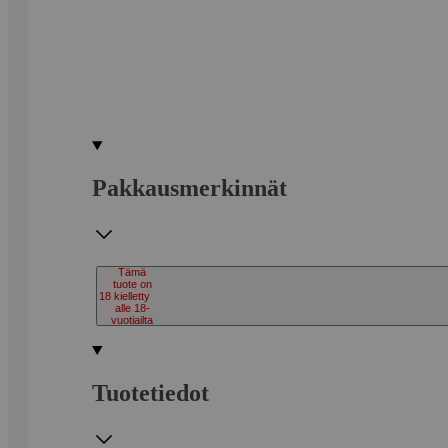
Pakkausmerkinnät
Tämä
tuote on
18
kielletty
alle 18-
vuotiailta
Tuotetiedot