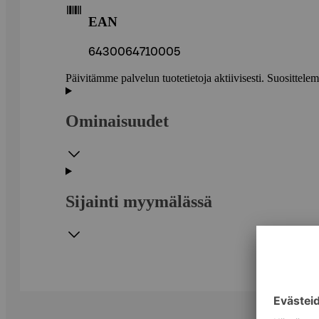
EAN
6430064710005
Päivitämme palvelun tuotetietoja aktiivisesti. Suositte
Ominaisuudet
Sijainti myymälässä