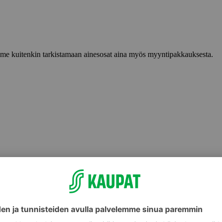
lemme kuitenkin tarkistamaan ainesosat aina myös myyntipakkauksesta.