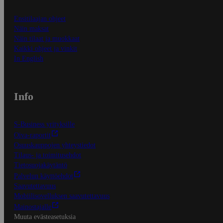
Ensitilaajan ohjeet
Näin maksat
Näin tilaat ja muokkaat
Kaikki ohjeet ja vinkit
In English
Info
S-Business yrityksille
Oiva-raportit
Osuuskauppojen yhteystiedot
Tilaus- ja toimitusehdot
Tietosuojakäytäntö
Palvelun käyttöehdot
Saavutettavuus
Mobiilisovelluksen saavutettavuus
Mainostajalle
Muuta evästeasetuksia