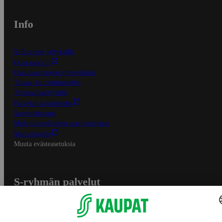
Info
S-Business yrityksille
Oiva-raportit
Osuuskauppojen yhteystiedot
Tilaus- ja toimitusehdot
Tietosuojakäytäntö
Palvelun käyttöehdot
Saavutettavuus
Mobiilisovelluksen saavutettavuus
Mainostajalle
Muuta evästeasetuksia
S-ryhmän palvelut
S-ryhmä
Asiakasomistajuus