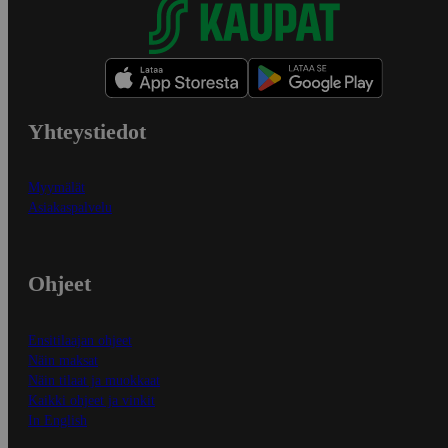
Yhteystiedot
Myymälät
Asiakaspalvelu
Ohjeet
Ensitilaajan ohjeet
Näin maksat
Näin tilaat ja muokkaat
Kaikki ohjeet ja vinkit
In English