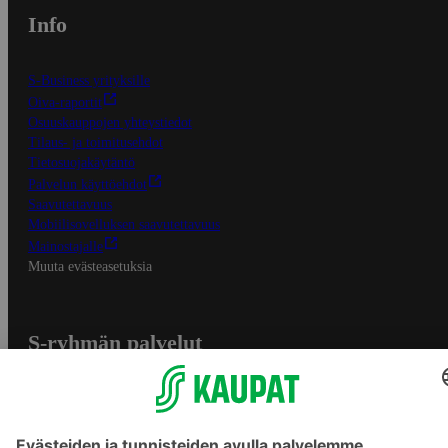
Info
S-Business yrityksille
Oiva-raportit
Osuuskauppojen yhteystiedot
Tilaus- ja toimitusehdot
Tietosuojakäytäntö
Palvelun käyttöehdot
Saavutettavuus
Mobiilisovelluksen saavutettavuus
Mainostajalle
Muuta evästeasetuksia
S-ryhmän palvelut
S-ryhmä
Asiakasomistajuus
Yhteishyvä Ruoka -sovellus