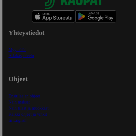
Yhteystiedot
Myymälät
Asiakaspalvelu
Ohjeet
Ensitilaajan ohjeet
Näin maksat
Näin tilaat ja muokkaat
Kaikki ohjeet ja vinkit
In English