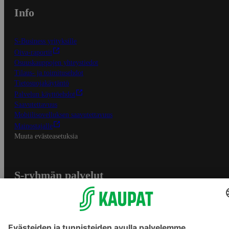
Info
S-Business yrityksille
Oiva-raportit
Osuuskauppojen yhteystiedot
Tilaus- ja toimitusehdot
Tietosuojakäytäntö
Palvelun käyttöehdot
Saavutettavuus
Mobiilisovelluksen saavutettavuus
Mainostajalle
Muuta evästeasetuksia
S-ryhmän palvelut
S-ryhmä
Asiakasomistajuus
Yhteishyvä Ruoka -sovellus