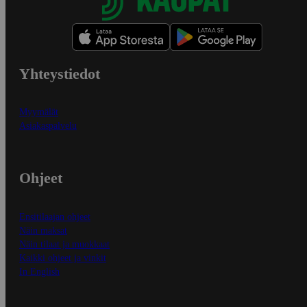
Yhteystiedot
Myymälät
Asiakaspalvelu
Ohjeet
Ensitilaajan ohjeet
Näin maksat
Näin tilaat ja muokkaat
Kaikki ohjeet ja vinkit
In English