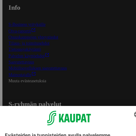
Info
S-Business yrityksille
Oiva-raportit
Osuuskauppojen yhteystiedot
Tilaus- ja toimitusehdot
Tietosuojakäytäntö
Palvelun käyttöehdot
Saavutettavuus
Mobiilisovelluksen saavutettavuus
Mainostajalle
Muuta evästeasetuksia
S-ryhmän palvelut
S-ryhmä
Asiakasomistajuus
Yhteishyvä Ruoka -sovellus