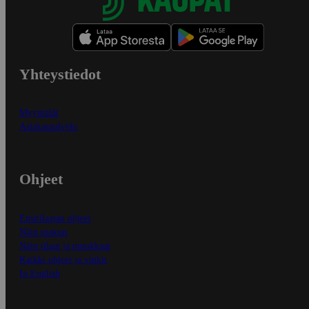
Yhteystiedot
Myymälät
Asiakaspalvelu
Ohjeet
Ensitilaajan ohjeet
Näin maksat
Näin tilaat ja muokkaat
Kaikki ohjeet ja vinkit
In English