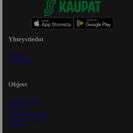
Yhteystiedot
Myymälät
Asiakaspalvelu
Ohjeet
Ensitilaajan ohjeet
Näin maksat
Näin tilaat ja muokkaat
Kaikki ohjeet ja vinkit
In English