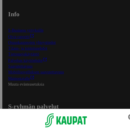
Info
S-Business yrityksille
Oiva-raportit
Osuuskauppojen yhteystiedot
Tilaus- ja toimitusehdot
Tietosuojakäytäntö
Palvelun käyttöehdot
Saavutettavuus
Mobiilisovelluksen saavutettavuus
Mainostajalle
Muuta evästeasetuksia
S-ryhmän palvelut
S-ryhmä
Asiakasomistajuus