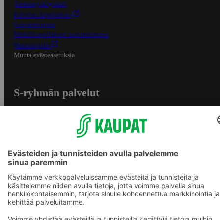
Tietosuojakäytäntö
Palvelun käyttöehdot
Saavutettavuus
Mobiilisovelluksen saavutettavuus
Mainostajalle
Muuta evästeasetuksia
S-ryhmän palvelut
S-ryhmä
Asiakasomistajuus
Yhteishyvä Ruoka -sovellus
S-ostoslista -sovellus
Prisma.fi
Sokos.fi
S-Pankki
Yhteishyvä
Sokos Hotels
Raflaamo