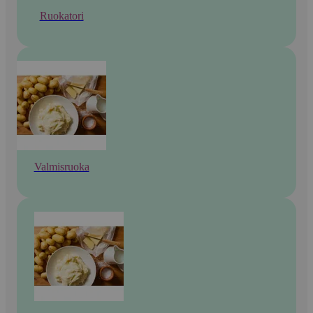
Ruokatori
Valmisruoka