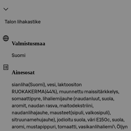
Talon lihakastike
Valmistusmaa
Suomi
Ainesosat
sianliha(Suomi), vesi, laktoositon
RUOKAKERMA(44%), muunnettu maissitärkkelys,
somaattipyre, lihaliemijauhe (naudanluut, suola,
aromit, naudan rasva, maitodekstriini,
naudanlihajauhe, mausteet(sipuli, valkosipuli),
sitruunamehujauhe), jodioitu suola, väri E150c, suola,
aromi, mustapippuri, tomaatti, vasikanlihaliemi\ Öljyn