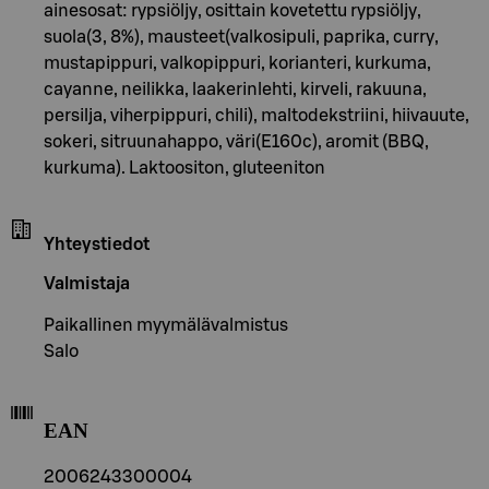
ainesosat: rypsiöljy, osittain kovetettu rypsiöljy,
suola(3, 8%), mausteet(valkosipuli, paprika, curry,
mustapippuri, valkopippuri, korianteri, kurkuma,
cayanne, neilikka, laakerinlehti, kirveli, rakuuna,
persilja, viherpippuri, chili), maltodekstriini, hiivauute,
sokeri, sitruunahappo, väri(E160c), aromit (BBQ,
kurkuma). Laktoositon, gluteeniton
Yhteystiedot
Valmistaja
Paikallinen myymälävalmistus
Salo
EAN
2006243300004