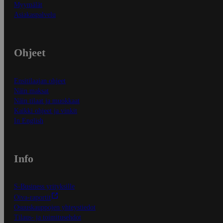
Myymälät
Asiakaspalvelu
Ohjeet
Ensitilaajan ohjeet
Näin maksat
Näin tilaat ja muokkaat
Kaikki ohjeet ja vinkit
In English
Info
S-Business yrityksille
Oiva-raportit
Osuuskauppojen yhteystiedot
Tilaus- ja toimitusehdot