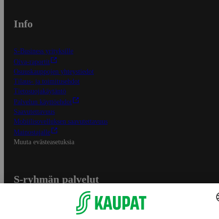
Info
S-Business yrityksille
Oiva-raportit
Osuuskauppojen yhteystiedot
Tilaus- ja toimitusehdot
Tietosuojakäytäntö
Palvelun käyttöehdot
Saavutettavuus
Mobiilisovelluksen saavutettavuus
Mainostajalle
Muuta evästeasetuksia
S-ryhmän palvelut
S-ryhmä
Asiakasomistajuus