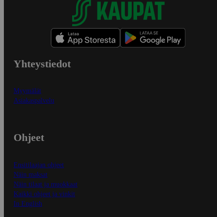
Yhteystiedot
Myymälät
Asiakaspalvelu
Ohjeet
Ensitilaajan ohjeet
Näin maksat
Näin tilaat ja muokkaat
Kaikki ohjeet ja vinkit
In English