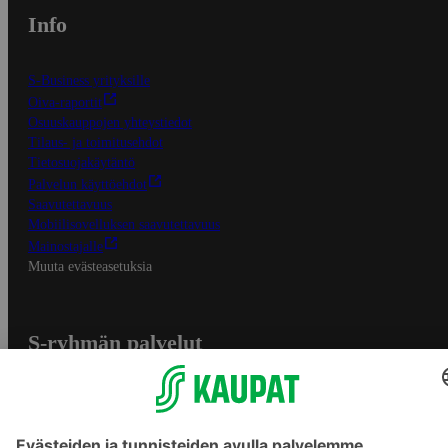
Info
S-Business yrityksille
Oiva-raportit
Osuuskauppojen yhteystiedot
Tilaus- ja toimitusehdot
Tietosuojakäytäntö
Palvelun käyttöehdot
Saavutettavuus
Mobiilisovelluksen saavutettavuus
Mainostajalle
Muuta evästeasetuksia
S-ryhmän palvelut
S-ryhmä
Asiakasomistajuus
Yhteishyvä Ruoka -sovellus