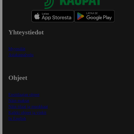
Yhteystiedot
Myymälät
Asiakaspalvelu
Ohjeet
Ensitilaajan ohjeet
Näin maksat
Näin tilaat ja muokkaat
Kaikki ohjeet ja vinkit
In English