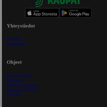
Yhteystiedot
Myymälät
Asiakaspalvelu
Ohjeet
Ensitilaajan ohjeet
Näin maksat
Näin tilaat ja muokkaat
Kaikki ohjeet ja vinkit
In English