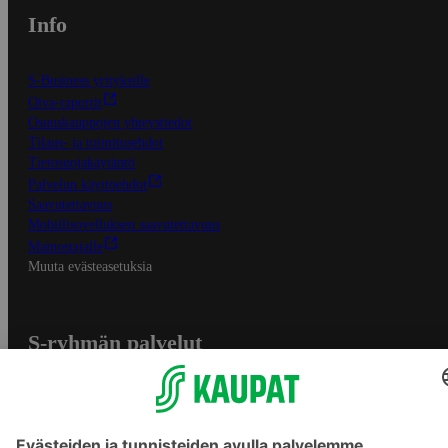
Info
S-Business yrityksille
Oiva-raportit
Osuuskauppojen yhteystiedot
Tilaus- ja toimitusehdot
Tietosuojakäytäntö
Palvelun käyttöehdot
Saavutettavuus
Mobiilisovelluksen saavutettavuus
Mainostajalle
Muuta evästeasetuksia
S-ryhmän palvelut
S-ryhmä
Asiakasomistajuus
Yhteishyvä Ruoka -sovellus