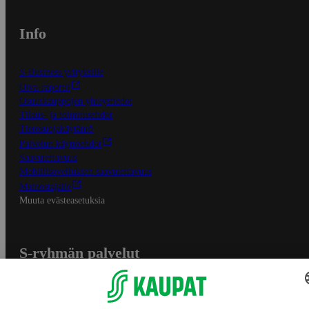
Info
S-Business yrityksille
Oiva-raportit
Osuuskauppojen yhteystiedot
Tilaus- ja toimitusehdot
Tietosuojakäytäntö
Palvelun käyttöehdot
Saavutettavuus
Mobiilisovelluksen saavutettavuus
Mainostajalle
Muuta evästeasetuksia
S-ryhmän palvelut
S-ryhmä
Asiakasomistajuus