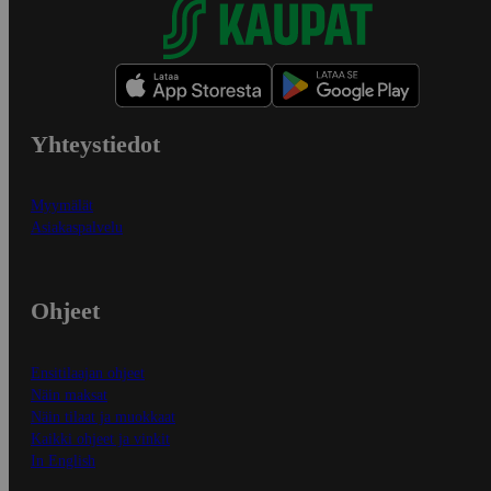
Yhteystiedot
Myymälät
Asiakaspalvelu
Ohjeet
Ensitilaajan ohjeet
Näin maksat
Näin tilaat ja muokkaat
Kaikki ohjeet ja vinkit
In English