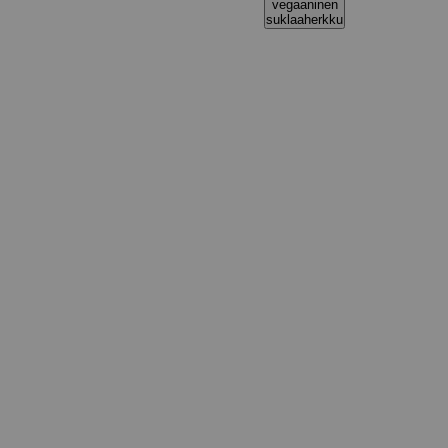
vegaaninen
suklaaherkku