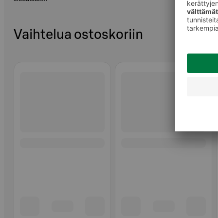
Vaihtelua ostoskoriin
Ohita listaus