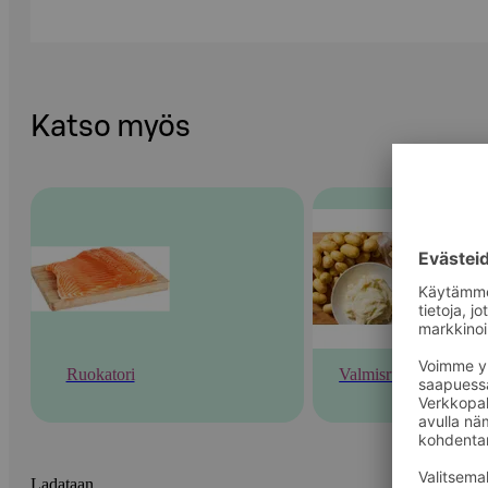
Katso myös
Ruokatori
Valmisruoka
Ladataan...