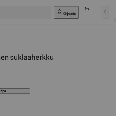
Kirjaudu
nen suklaaherkku
stapa