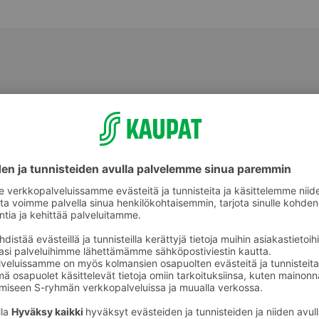
Jälkiruoat