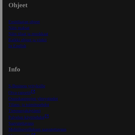
Ohjeet
Ensitilaajan ohjeet
Näin maksat
Näin tilaat ja muokkaat
Kaikki ohjeet ja vinkit
In English
Info
S-Business yrityksille
Oiva-raportit
Osuuskauppojen yhteystiedot
Tilaus- ja toimitusehdot
Tietosuojakäytäntö
Palvelun käyttöehdot
Saavutettavuus
Mobiilisovelluksen saavutettavuus