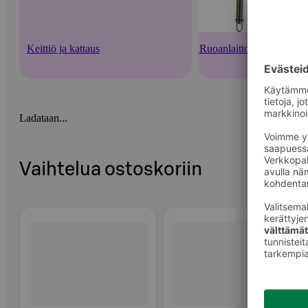
Keittiö ja kattaus
Ruoanlaittovälineet
Ladataan...
Vaihtelua ostoskoriin
Ohita listaus