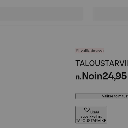
Ei valikoimassa
TALOUSTARVI
Noin
24,95
n.
Valitse toimitu
Lisää
suosikkeihin,
TALOUSTARVIKE