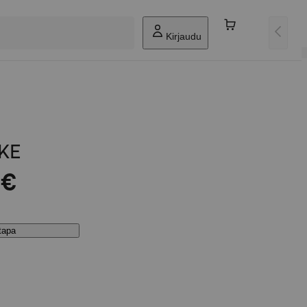
Kirjaudu
KE
 €
stapa