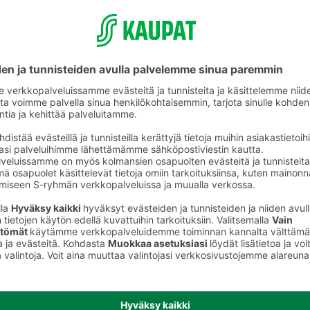
Muut ruoanvalmistustuotteet