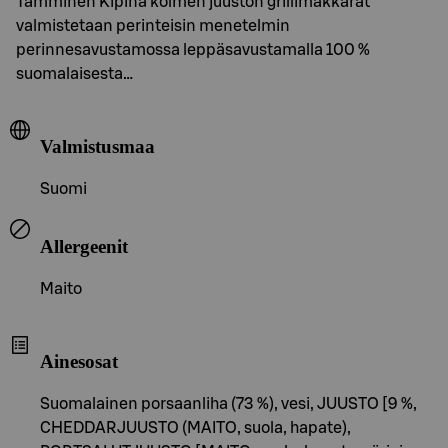
Tamminen Kipinä kolmen juuston grillimakkarat
valmistetaan perinteisin menetelmin
perinnesavustamossa leppäsavustamalla 100 %
suomalaisesta…
Valmistusmaa
Suomi
Allergeenit
Maito
Ainesosat
Suomalainen porsaanliha (73 %), vesi, JUUSTO [9 %,
CHEDDARJUUSTO (MAITO, suola, hapate),