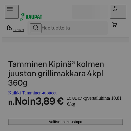
Hyppää sisältöön
Tuotteet
Tamminen Kipinä® kolmen
juuston grillimakkara 4kpl
360g
Kaikki Tamminen-tuotteet
vertailuhinta 10,81
Noin
3,89 €
10,81 €/kg
n.
€/kg
Valitse toimitustapa