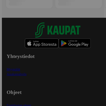
Yhteystiedot
Myymälät
Asiakaspalvelu
Ohjeet
Ensitilaajan ohjeet