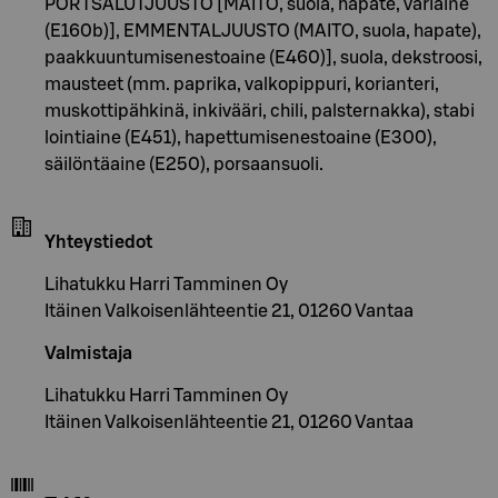
PORTSALUTJUUSTO [MAITO, suola, hapate, väriaine
(E160b)], EMMENTALJUUSTO (MAITO, suola, hapate),
paakkuuntumisenestoaine (E460)], suola, dekstroosi,
mausteet (mm. paprika, valkopippuri, korianteri,
muskottipähkinä, inkivääri, chili, palsternakka), stabi
lointiaine (E451), hapettumisenestoaine (E300),
säilöntäaine (E250), porsaansuoli.
Yhteystiedot
Lihatukku Harri Tamminen Oy
Itäinen Valkoisenlähteentie 21, 01260 Vantaa
Valmistaja
Lihatukku Harri Tamminen Oy
Itäinen Valkoisenlähteentie 21, 01260 Vantaa