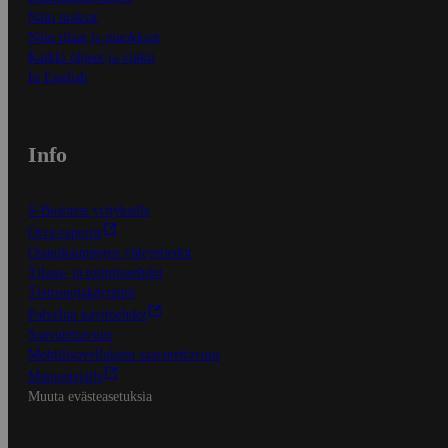
Näin maksat
Näin tilaat ja muokkaat
Kaikki ohjeet ja vinkit
In English
Info
S-Business yrityksille
Oiva-raportit
Osuuskauppojen yhteystiedot
Tilaus- ja toimitusehdot
Tietosuojakäytäntö
Palvelun käyttöehdot
Saavutettavuus
Mobiilisovelluksen saavutettavuus
Mainostajalle
Muuta evästeasetuksia