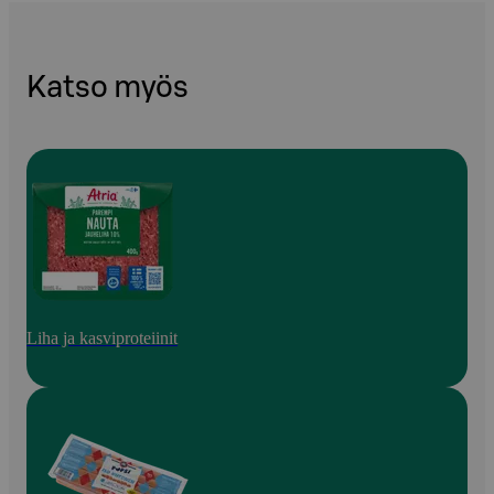
Katso myös
Liha ja kasviproteiinit