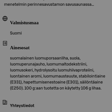
menetelmin perinnesavustamon savusaunassa…
Valmistusmaa
Suomi
Ainesosat
suomalainen luomuporsaanliha, suola,
luomuperunajauho, luomumaltodekstriini,
luomusokeri, hydrolysoitu luomuhiivaproteiini,
luontainen aromi, luomumausteuute, stabilointiaine
(E331), hapettumisenestoaine (E301), säilöntäaine
(E250). 100 g:aan tuotetta on käytetty 106 g lihaa.
Yhteystiedot