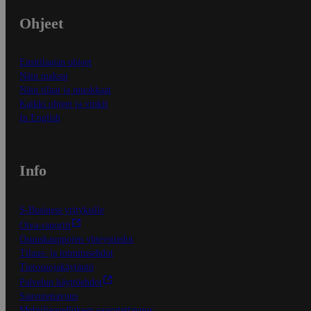
Ohjeet
Ensitilaajan ohjeet
Näin maksat
Näin tilaat ja muokkaat
Kaikki ohjeet ja vinkit
In English
Info
S-Business yrityksille
Oiva-raportit
Osuuskauppojen yhteystiedot
Tilaus- ja toimitusehdot
Tietosuojakäytäntö
Palvelun käyttöehdot
Saavutettavuus
Mobiilisovelluksen saavutettavuus