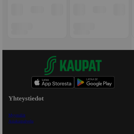
Yhteystiedot
Myymälät
Asiakaspalvelu