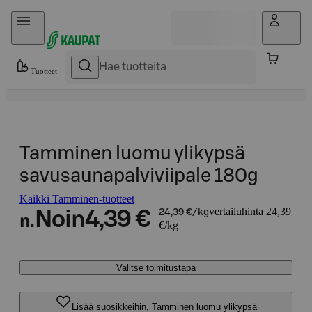
Hyppää sisältöön
Tuotteet
Tamminen luomu ylikypsä
savusaunapalviviipale 180g
Kaikki Tamminen-tuotteet
vertailuhinta 24,39
Noin
4,39 €
24,39 €/kg
n.
€/kg
Valitse toimitustapa
Lisää suosikkeihin, Tamminen luomu ylikypsä