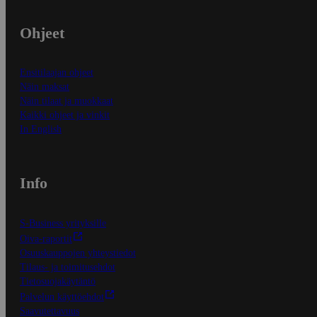
Ohjeet
Ensitilaajan ohjeet
Näin maksat
Näin tilaat ja muokkaat
Kaikki ohjeet ja vinkit
In English
Info
S-Business yrityksille
Oiva-raportit
Osuuskauppojen yhteystiedot
Tilaus- ja toimitusehdot
Tietosuojakäytäntö
Palvelun käyttöehdot
Saavutettavuus