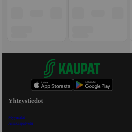
Yhteystiedot
Myymälät
Asiakaspalvelu