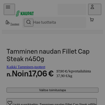
Hyppää sisältöön
Tuotteet
Tamminen naudan Fillet Cap
Steak n450g
Kaikki Tamminen-tuotteet
vertailuhinta
Noin
17,06 €
37,90 €/kg
n.
37,90 €/kg
Valitse toimitustapa
Lisää suosikkeihin, Tamminen naudan Fillet Cap Steak n450g