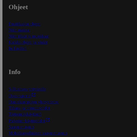
Ohjeet
Ensitilaajan ohjeet
Näin maksat
Näin tilaat ja muokkaat
Kaikki ohjeet ja vinkit
In English
Info
S-Business yrityksille
Oiva-raportit
Osuuskauppojen yhteystiedot
Tilaus- ja toimitusehdot
Tietosuojakäytäntö
Palvelun käyttöehdot
Saavutettavuus
Mobiilisovelluksen saavutettavuus