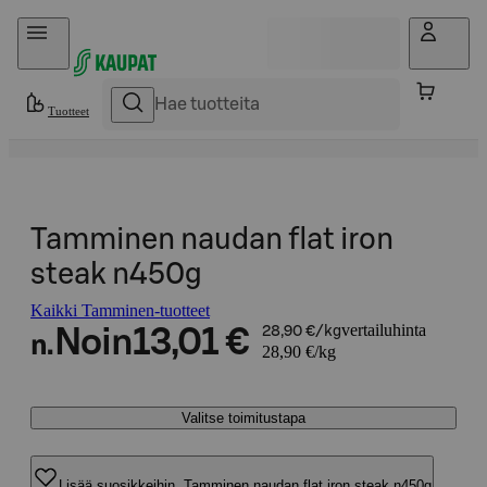
Hyppää sisältöön
Tuotteet
Tamminen naudan flat iron
steak n450g
Kaikki Tamminen-tuotteet
vertailuhinta
Noin
13,01 €
28,90 €/kg
n.
28,90 €/kg
Valitse toimitustapa
Lisää suosikkeihin, Tamminen naudan flat iron steak n450g