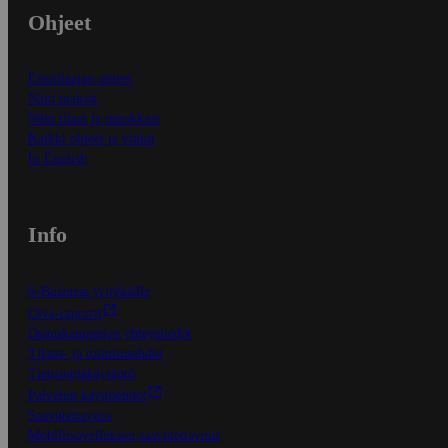
Ohjeet
Ensitilaajan ohjeet
Näin maksat
Näin tilaat ja muokkaat
Kaikki ohjeet ja vinkit
In English
Info
S-Business yrityksille
Oiva-raportit
Osuuskauppojen yhteystiedot
Tilaus- ja toimitusehdot
Tietosuojakäytäntö
Palvelun käyttöehdot
Saavutettavuus
Mobiilisovelluksen saavutettavuus