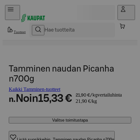
Hyppää sisältöön
Tuotteet
Tamminen naudan Picanha
n700g
Kaikki Tamminen-tuotteet
vertailuhinta
Noin
15,33 €
21,90 €/kg
n.
21,90 €/kg
Valitse toimitustapa
Lisää suosikkeihin, Tamminen naudan Picanha n700g