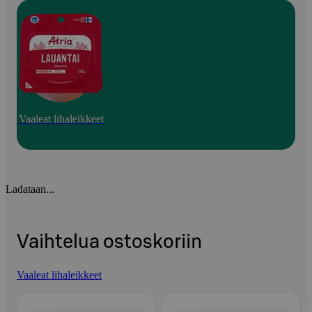
Vaaleat lihaleikkeet
Ladataan...
Vaihtelua ostoskoriin
Vaaleat lihaleikkeet
Ohita listaus