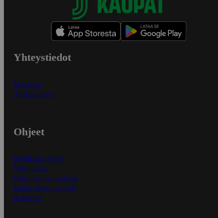
Yhteystiedot
Myymälät
Asiakaspalvelu
Ohjeet
Ensitilaajan ohjeet
Näin maksat
Näin tilaat ja muokkaat
Kaikki ohjeet ja vinkit
In English