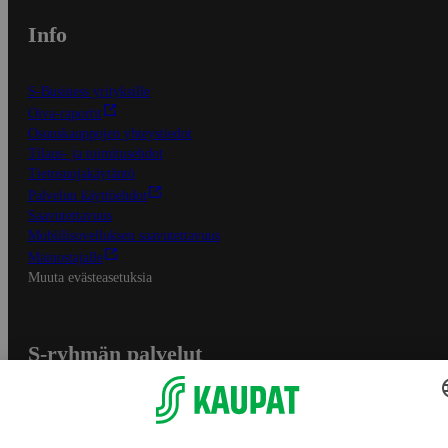
Info
S-Business yrityksille
Oiva-raportit
Osuuskauppojen yhteystiedot
Tilaus- ja toimitusehdot
Tietosuojakäytäntö
Palvelun käyttöehdot
Saavutettavuus
Mobiilisovelluksen saavutettavuus
Mainostajalle
Muuta evästeasetuksia
S-ryhmän palvelut
S-ryhmä
Asiakasomistajuus