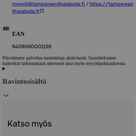
myynti@tampereenlihajaloste.fi
/
https://tampereen
lihajaloste.fi
EAN
6409080001138
Päivitämme palvelun tuotetietoja aktiivisesti. Suosittelemme
kuitenkin tarkistamaan ainesosat aina myös myyntipakkauksesta.
Ravintosisältö
Katso myös