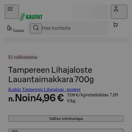
Hyppää sisältöön
Tuotteet
Ei valikoimassa
Tampereen Lihajaloste
Lauantaimakkara 700g
Kaikki Tampereen Lihajaloste -tuotteet
vertailuhinta 7,09
Noin
4,96 €
7,09 €/kg
n.
€/kg
Valitse toimitustapa