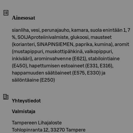
Ainesosat
sianliha, vesi, perunajauho, kamara, suola enintään 1, 7
%, SOIJAproteiinivalmiste, glukoosi, mausteet
(korianteri, SINAPINSIEMEN, paprika, kumina), aromit
(mustapippuri, muskottipähkinä, valkopippuri,
inkivääri), arominvahvenne (E621), stabilointiaine
(E450), hapettumisen estoaineet (E331, E316),
happamuuden säätöaineet (E575, E330) ja
säilöntäaine (E250)
Yhteystiedot
Valmistaja
Tampereen Lihajaloste
Tohlopinranta 12, 33270 Tampere