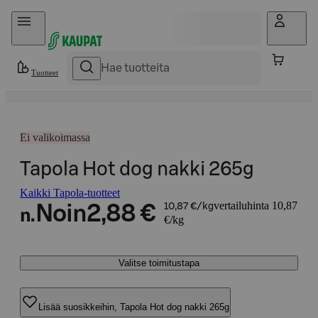
Hyppää sisältöön
Tuotteet
Ei valikoimassa
Tapola Hot dog nakki 265g
Kaikki Tapola-tuotteet
vertailuhinta 10,87
Noin
2,88 €
10,87 €/kg
n.
€/kg
Valitse toimitustapa
Lisää suosikkeihin, Tapola Hot dog nakki 265g