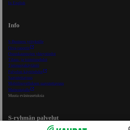
In English
Info
S-Business yrityksille
Oiva-raportit
Osuuskauppojen yhteystiedot
Tilaus- ja toimitusehdot
Tietosuojakäytäntö
Palvelun käyttöehdot
Saavutettavuus
Mobiilisovelluksen saavutettavuus
Mainostajalle
Muuta evästeasetuksia
S-ryhmän palvelut