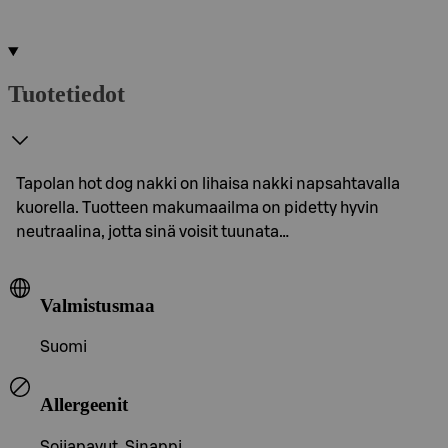
Tuotetiedot
Tapolan hot dog nakki on lihaisa nakki napsahtavalla
kuorella. Tuotteen makumaailma on pidetty hyvin
neutraalina, jotta sinä voisit tuunata…
Valmistusmaa
Suomi
Allergeenit
Soijapavut, Sinappi