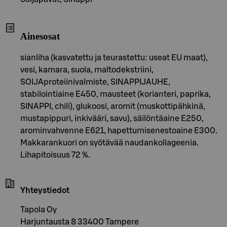
Ainesosat
sianliha (kasvatettu ja teurastettu: useat EU maat),
vesi, kamara, suola, maltodekstriini,
SOIJAproteiinivalmiste, SINAPPIJAUHE,
stabilointiaine E450, mausteet (korianteri, paprika,
SINAPPI, chili), glukoosi, aromit (muskottipähkinä,
mustapippuri, inkivääri, savu), säilöntäaine E250,
arominvahvenne E621, hapettumisenestoaine E300.
Makkarankuori on syötävää naudankollageenia.
Lihapitoisuus 72 %.
Yhteystiedot
Tapola Oy
Harjuntausta 8 33400 Tampere