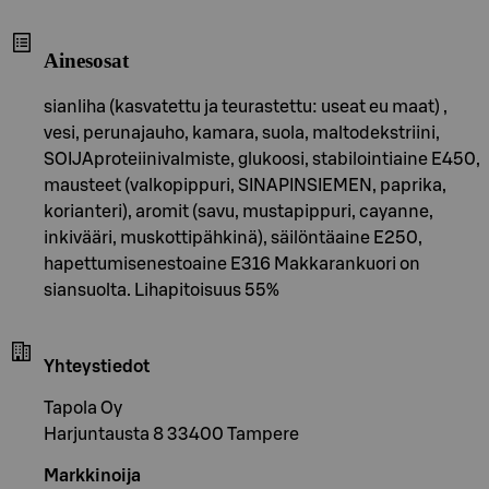
Ainesosat
sianliha (kasvatettu ja teurastettu: useat eu maat) ,
vesi, perunajauho, kamara, suola, maltodekstriini,
SOIJAproteiinivalmiste, glukoosi, stabilointiaine E450,
mausteet (valkopippuri, SINAPINSIEMEN, paprika,
korianteri), aromit (savu, mustapippuri, cayanne,
inkivääri, muskottipähkinä), säilöntäaine E250,
hapettumisenestoaine E316 Makkarankuori on
siansuolta. Lihapitoisuus 55%
Yhteystiedot
Tapola Oy
Harjuntausta 8 33400 Tampere
Markkinoija