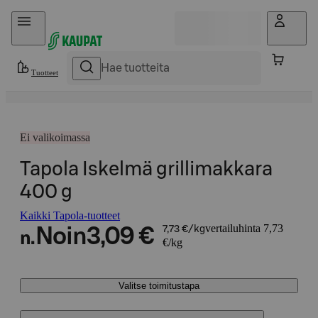
Hyppää sisältöön
Tuotteet
Ei valikoimassa
Tapola Iskelmä grillimakkara
400 g
Kaikki Tapola-tuotteet
vertailuhinta 7,73
Noin
3,09 €
7,73 €/kg
n.
€/kg
Valitse toimitustapa