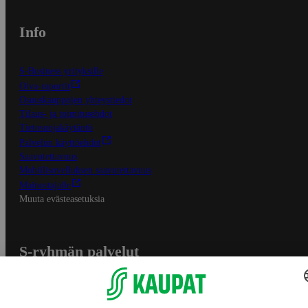
Info
S-Business yrityksille
Oiva-raportit
Osuuskauppojen yhteystiedot
Tilaus- ja toimitusehdot
Tietosuojakäytäntö
Palvelun käyttöehdot
Saavutettavuus
Mobiilisovelluksen saavutettavuus
Mainostajalle
Muuta evästeasetuksia
S-ryhmän palvelut
S-ryhmä
Asiakasomistajuus