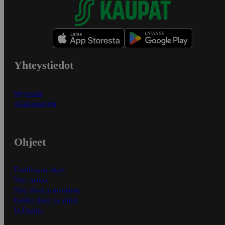
Yhteystiedot
Myymälät
Asiakaspalvelu
Ohjeet
Ensitilaajan ohjeet
Näin maksat
Näin tilaat ja muokkaat
Kaikki ohjeet ja vinkit
In English