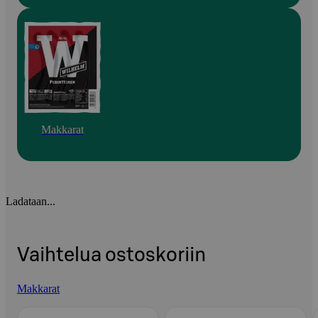
Makkarat
Ladataan...
Vaihtelua ostoskoriin
Makkarat
Ohita listaus