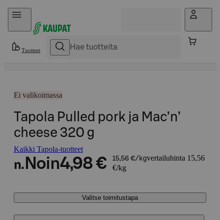
Hyppää sisältöön
Tuotteet
Ei valikoimassa
Tapola Pulled pork ja Mac’n’
cheese 320 g
Kaikki Tapola-tuotteet
vertailuhinta 15,56
Noin
4,98 €
15,56 €/kg
n.
€/kg
Valitse toimitustapa