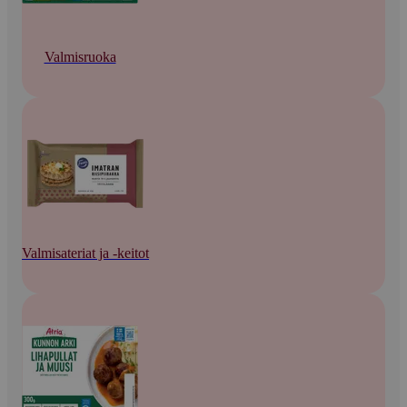
Valmisruoka
Valmisateriat ja -keitot