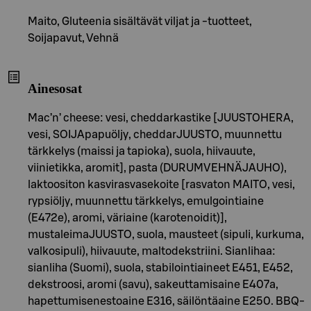
Maito, Gluteenia sisältävät viljat ja -tuotteet,
Soijapavut, Vehnä
Ainesosat
Mac’n’ cheese: vesi, cheddarkastike [JUUSTOHERA,
vesi, SOIJApapuöljy, cheddarJUUSTO, muunnettu
tärkkelys (maissi ja tapioka), suola, hiivauute,
viinietikka, aromit], pasta (DURUMVEHNÄJAUHO),
laktoositon kasvirasvasekoite [rasvaton MAITO, vesi,
rypsiöljy, muunnettu tärkkelys, emulgointiaine
(E472e), aromi, väriaine (karotenoidit)],
mustaleimaJUUSTO, suola, mausteet (sipuli, kurkuma,
valkosipuli), hiivauute, maltodekstriini. Sianlihaa:
sianliha (Suomi), suola, stabilointiaineet E451, E452,
dekstroosi, aromi (savu), sakeuttamisaine E407a,
hapettumisenestoaine E316, säilöntäaine E250. BBQ-