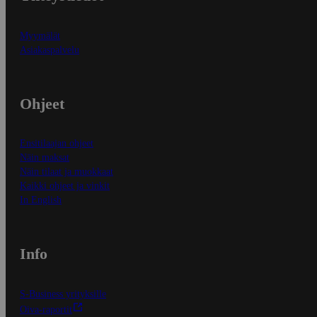
Myymälät
Asiakaspalvelu
Ohjeet
Ensitilaajan ohjeet
Näin maksat
Näin tilaat ja muokkaat
Kaikki ohjeet ja vinkit
In English
Info
S-Business yrityksille
Oiva-raportit