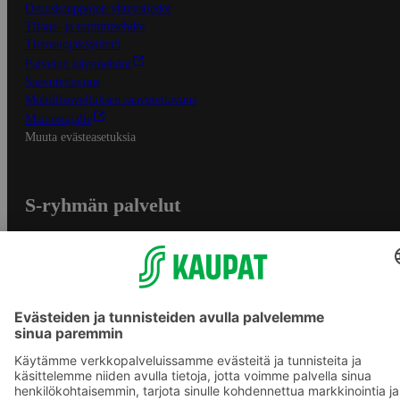
Osuuskauppojen yhteystiedot
Tilaus- ja toimitusehdot
Tietosuojakäytäntö
Palvelun käyttöehdot
Saavutettavuus
Mobiilisovelluksen saavutettavuus
Mainostajalle
Muuta evästeasetuksia
S-ryhmän palvelut
S-ryhmä
Asiakasomistajuus
Yhteishyvä Ruoka -sovellus
S-ostoslista -sovellus
Prisma.fi
Sokos.fi
S-Pankki
Yhteishyvä