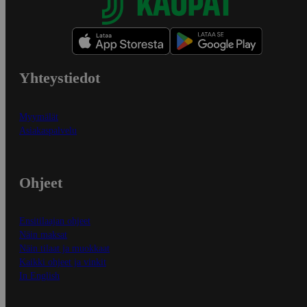
Yhteystiedot
Myymälät
Asiakaspalvelu
Ohjeet
Ensitilaajan ohjeet
Näin maksat
Näin tilaat ja muokkaat
Kaikki ohjeet ja vinkit
In English