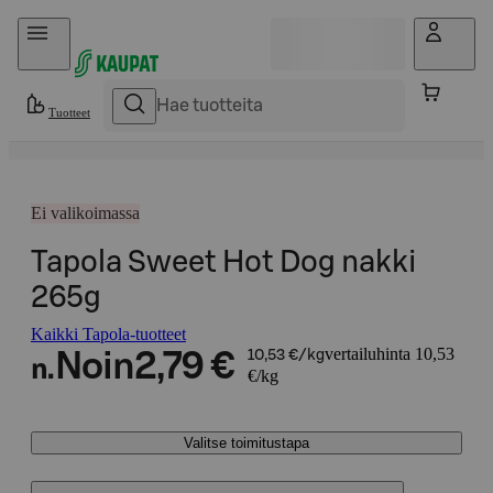
Hyppää sisältöön
Tuotteet
Ei valikoimassa
Tapola Sweet Hot Dog nakki
265g
Kaikki Tapola-tuotteet
vertailuhinta 10,53
Noin
2,79 €
10,53 €/kg
n.
€/kg
Valitse toimitustapa