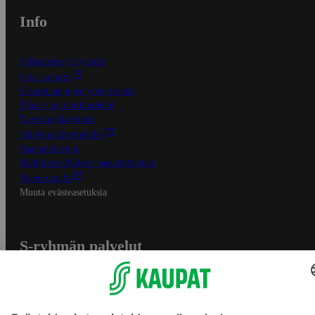
Info
S-Business yrityksille
Oiva-raportit
Osuuskauppojen yhteystiedot
Tilaus- ja toimitusehdot
Tietosuojakäytäntö
Palvelun käyttöehdot
Saavutettavuus
Mobiilisovelluksen saavutettavuus
Mainostajalle
Muuta evästeasetuksia
S-ryhmän palvelut
S-ryhmä
Asiakasomistajuus