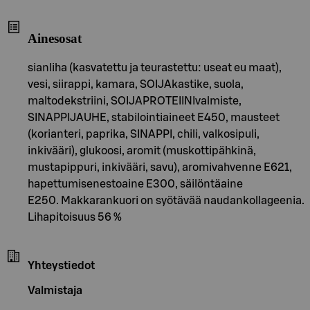
Ainesosat
sianliha (kasvatettu ja teurastettu: useat eu maat),
vesi, siirappi, kamara, SOIJAkastike, suola,
maltodekstriini, SOIJAPROTEIINIvalmiste,
SINAPPIJAUHE, stabilointiaineet E450, mausteet
(korianteri, paprika, SINAPPI, chili, valkosipuli,
inkivääri), glukoosi, aromit (muskottipähkinä,
mustapippuri, inkivääri, savu), aromivahvenne E621,
hapettumisenestoaine E300, säilöntäaine
E250. Makkarankuori on syötävää naudankollageenia.
Lihapitoisuus 56 %
Yhteystiedot
Valmistaja