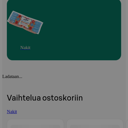
Nakit
Ladataan...
Vaihtelua ostoskoriin
Nakit
Ohita listaus