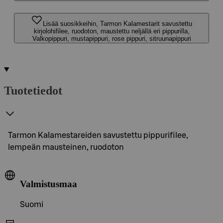
Lisää suosikkeihin, Tarmon Kalamestarit savustettu
kirjolohifilee, ruodoton, maustettu neljällä eri pippurilla,
Valkopippuri, mustapippuri, rose pippuri, sitruunapippuri
Tuotetiedot
Tarmon Kalamestareiden savustettu pippurifilee,
lempeän mausteinen, ruodoton
Valmistusmaa
Suomi