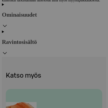
kuitenkin tarkistamaan ainesosat aina myös myyntipakkauksesta.
Ominaisuudet
Ravintosisältö
Katso myös