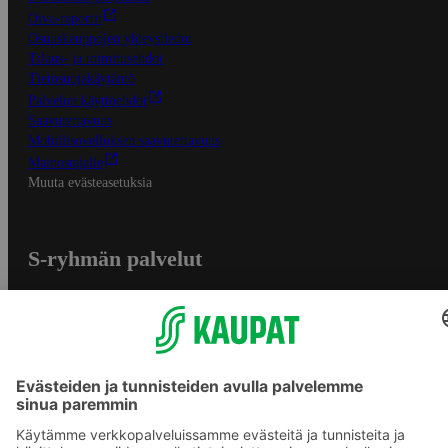
Oiva-raportit
Osuuskauppojen yhteystiedot
Tilaus- ja toimitusehdot
Tietosuojakäytäntö
Palvelun käyttöehdot
Saavutettavuus
Mobiilisovelluksen saavutettavuus
Mainostajalle
Muuta evästeasetuksia
S-ryhmän palvelut
S-ryhmä
Asiakasomistajuus
Yhteishyvä Ruoka -sovellus
S-ostoslista -sovellus
Prisma.fi
Sokos.fi