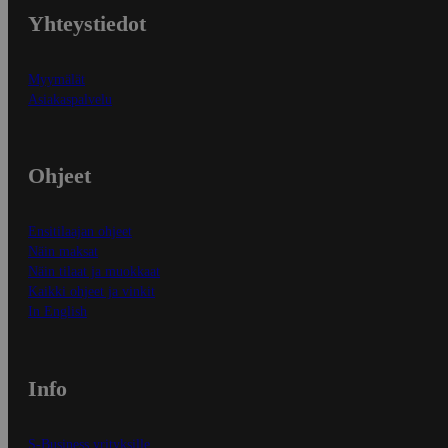
Yhteystiedot
Myymälät
Asiakaspalvelu
Ohjeet
Ensitilaajan ohjeet
Näin maksat
Näin tilaat ja muokkaat
Kaikki ohjeet ja vinkit
In English
Info
S-Business yrityksille