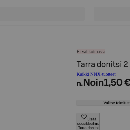
Ei valikoimassa
Tarra donitsi 
Kaikki NNX-tuotteet
Noin
1,50 
n.
Valitse toimitu
Lisää
suosikkeihin,
Tarra donitsi