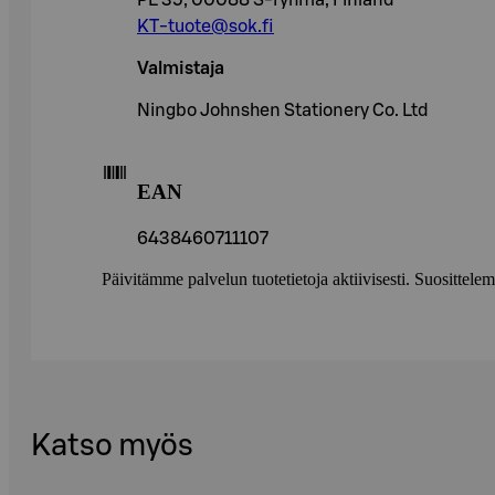
PL 35, 00088 S-ryhmä, Finland
KT-tuote@sok.fi
Valmistaja
Ningbo Johnshen Stationery Co. Ltd
EAN
6438460711107
Päivitämme palvelun tuotetietoja aktiivisesti. Suositte
Katso myös