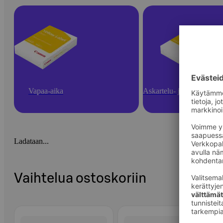
Vapaa-aika
Askartelu- ja toimistotarv
Ladataan...
Vaihtelua ostoskoriin
Ohita listaus