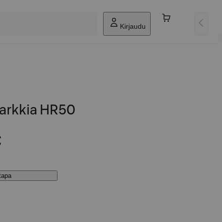
Kirjaudu
2 arkkia HR50
€
stapa