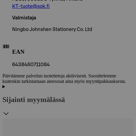
KT-tuote@sok.fi
Valmistaja
Ningbo Johnshen Stationery Co. Ltd
EAN
6438460711084
Päivitämme palvelun tuotetietoja aktiivisesti. Suosittelemme
kuitenkin tarkistamaan ainesosat aina myös myyntipakkauksesta.
Sijainti myymälässä