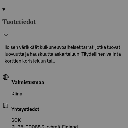
Tuotetiedot
Iloisen värikkäät kulkuneuvoaiheiset tarrat, jotka tuovat
luovuutta ja hauskuutta askarteluun. Täydellinen valinta
korttien koristeluun tai…
Valmistusmaa
Kiina
Yhteystiedot
SOK
PL 35, 00088 S-ryhmä, Finland