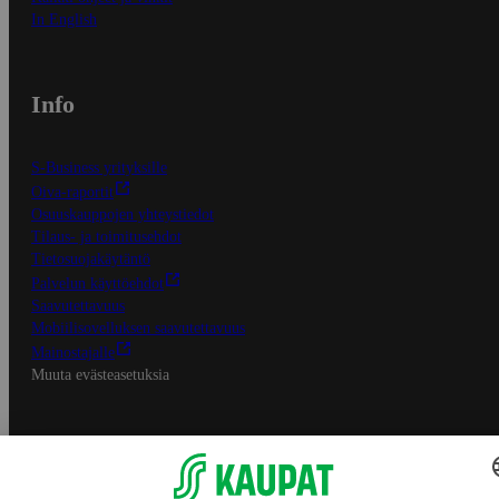
In English
Info
S-Business yrityksille
Oiva-raportit
Osuuskauppojen yhteystiedot
Tilaus- ja toimitusehdot
Tietosuojakäytäntö
Palvelun käyttöehdot
Saavutettavuus
Mobiilisovelluksen saavutettavuus
Mainostajalle
Muuta evästeasetuksia
S-ryhmän palvelut