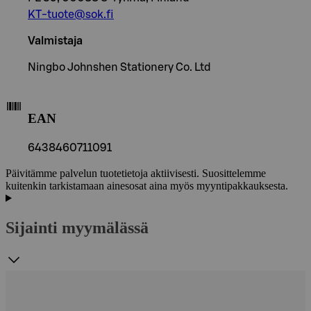
KT-tuote@sok.fi
Valmistaja
Ningbo Johnshen Stationery Co. Ltd
EAN
6438460711091
Päivitämme palvelun tuotetietoja aktiivisesti. Suosittelemme
kuitenkin tarkistamaan ainesosat aina myös myyntipakkauksesta.
Sijainti myymälässä