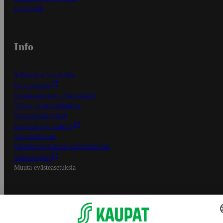
In English
Info
S-Business yrityksille
Oiva-raportit
Osuuskauppojen yhteystiedot
Tilaus- ja toimitusehdot
Tietosuojakäytäntö
Palvelun käyttöehdot
Saavutettavuus
Mobiilisovelluksen saavutettavuus
Mainostajalle
Muuta evästeasetuksia
S-ryhmän palvelut