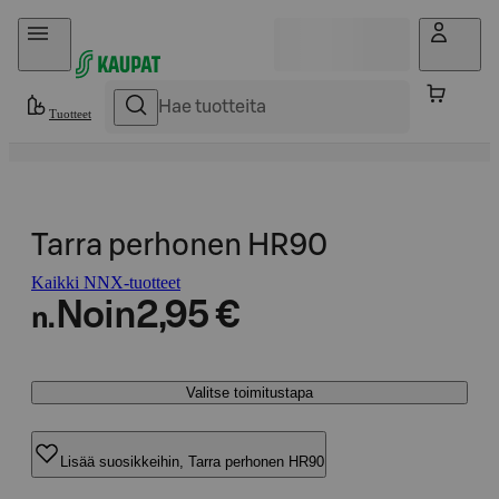
Hyppää sisältöön
Tuotteet
Tarra perhonen HR90
Kaikki NNX-tuotteet
Noin
2,95 €
n.
Valitse toimitustapa
Lisää suosikkeihin, Tarra perhonen HR90