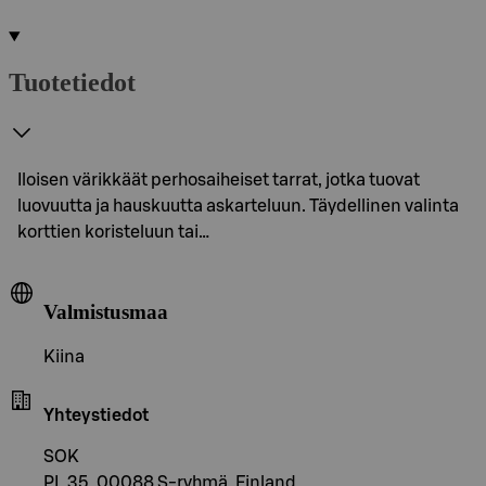
Tuotetiedot
Iloisen värikkäät perhosaiheiset tarrat, jotka tuovat
luovuutta ja hauskuutta askarteluun. Täydellinen valinta
korttien koristeluun tai…
Valmistusmaa
Kiina
Yhteystiedot
SOK
PL 35, 00088 S-ryhmä, Finland