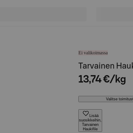
Ei valikoimassa
Tarvainen Hauk
13,74 €/kg
Valitse toimitu
Lisää
suosikkeihin,
Tarvainen
Haukifile