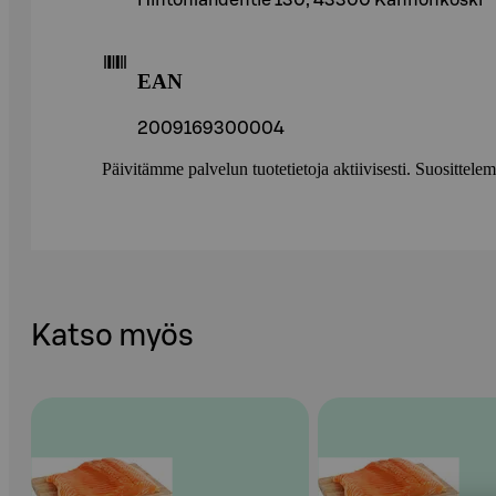
Hintonlahdentie 130, 43300 Kannonkoski
EAN
2009169300004
Päivitämme palvelun tuotetietoja aktiivisesti. Suositte
Katso myös