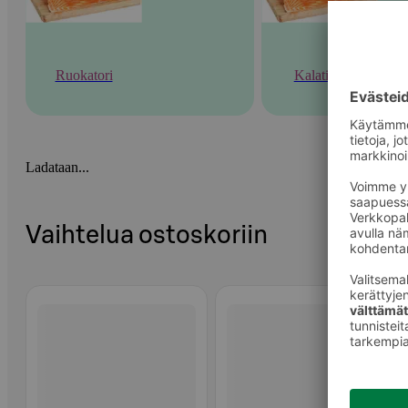
Ruokatori
Kalatiski
Ladataan...
Vaihtelua ostoskoriin
Ohita listaus