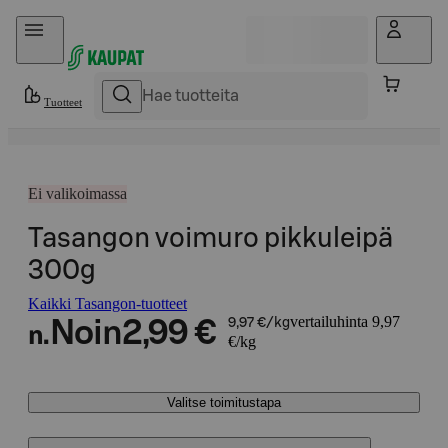
Hyppää sisältöön
Tuotteet
Ei valikoimassa
Tasangon voimuro pikkuleipä
300g
Kaikki Tasangon-tuotteet
vertailuhinta 9,97
Noin
2,99 €
9,97 €/kg
n.
€/kg
Valitse toimitustapa