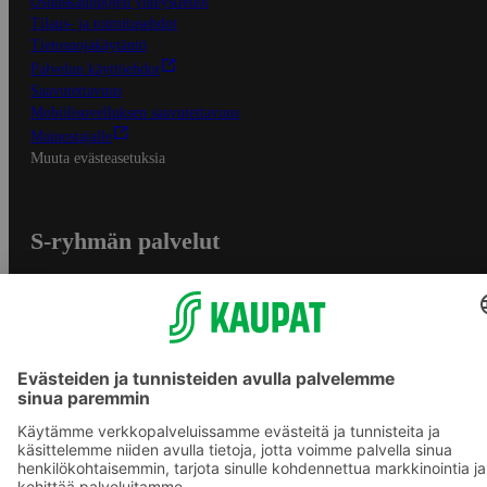
Osuuskauppojen yhteystiedot
Tilaus- ja toimitusehdot
Tietosuojakäytäntö
Palvelun käyttöehdot
Saavutettavuus
Mobiilisovelluksen saavutettavuus
Mainostajalle
Muuta evästeasetuksia
S-ryhmän palvelut
S-ryhmä
Asiakasomistajuus
Yhteishyvä Ruoka -sovellus
S-ostoslista -sovellus
Prisma.fi
Sokos.fi
S-Pankki
Yhteishyvä