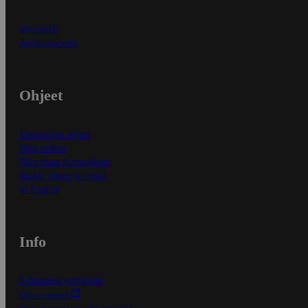
Myymälät
Asiakaspalvelu
Ohjeet
Ensitilaajan ohjeet
Näin maksat
Näin tilaat ja muokkaat
Kaikki ohjeet ja vinkit
In English
Info
S-Business yrityksille
Oiva-raportit