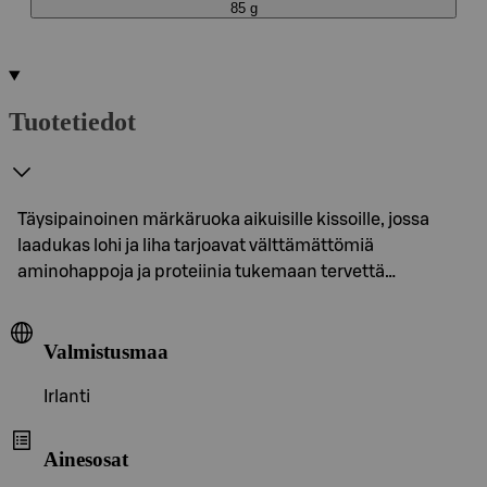
85 g
Tuotetiedot
Täysipainoinen märkäruoka aikuisille kissoille, jossa
laadukas lohi ja liha tarjoavat välttämättömiä
aminohappoja ja proteiinia tukemaan tervettä…
Valmistusmaa
Irlanti
Ainesosat