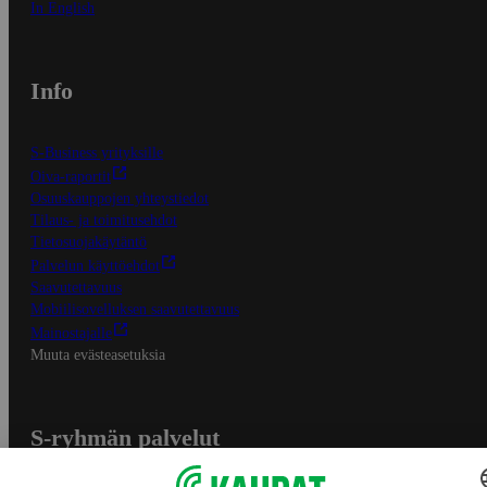
In English
Info
S-Business yrityksille
Oiva-raportit
Osuuskauppojen yhteystiedot
Tilaus- ja toimitusehdot
Tietosuojakäytäntö
Palvelun käyttöehdot
Saavutettavuus
Mobiilisovelluksen saavutettavuus
Mainostajalle
Muuta evästeasetuksia
S-ryhmän palvelut