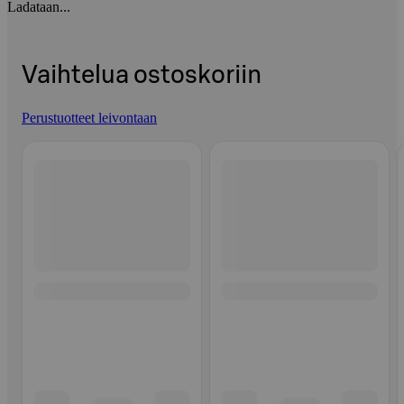
Ladataan...
Vaihtelua ostoskoriin
Perustuotteet leivontaan
Ohita listaus