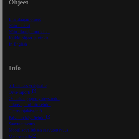
Ohjeet
Ensitilaajan ohjeet
Näin maksat
Näin tilaat ja muokkaat
Kaikki ohjeet ja vinkit
In English
Info
S-Business yrityksille
Oiva-raportit
Osuuskauppojen yhteystiedot
Tilaus- ja toimitusehdot
Tietosuojakäytäntö
Palvelun käyttöehdot
Saavutettavuus
Mobiilisovelluksen saavutettavuus
Mainostajalle