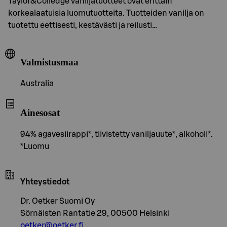
Taylor&Colledge vaniljatuotteet ovat erittäin
korkealaatuisia luomutuotteita. Tuotteiden vanilja on
tuotettu eettisesti, kestävästi ja reilusti…
Valmistusmaa
Australia
Ainesosat
94% agavesiirappi*, tiivistetty vaniljauute*, alkoholi*.
*Luomu
Yhteystiedot
Dr. Oetker Suomi Oy
Sörnäisten Rantatie 29, 00500 Helsinki
oetker@oetker.fi