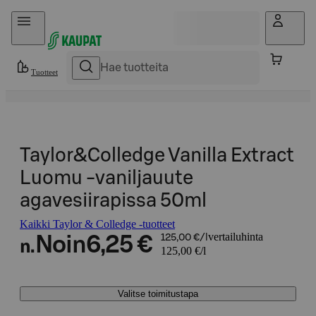
Hyppää sisältöön
Tuotteet
Taylor&Colledge Vanilla Extract
Luomu -vaniljauute
agavesiirapissa 50ml
Kaikki Taylor & Colledge -tuotteet
vertailuhinta
Noin
6,25 €
125,00 €/l
n.
125,00 €/l
Valitse toimitustapa