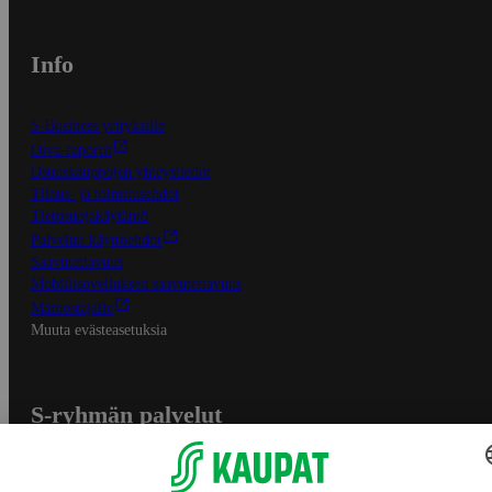
Info
S-Business yrityksille
Oiva-raportit
Osuuskauppojen yhteystiedot
Tilaus- ja toimitusehdot
Tietosuojakäytäntö
Palvelun käyttöehdot
Saavutettavuus
Mobiilisovelluksen saavutettavuus
Mainostajalle
Muuta evästeasetuksia
S-ryhmän palvelut
S-ryhmä