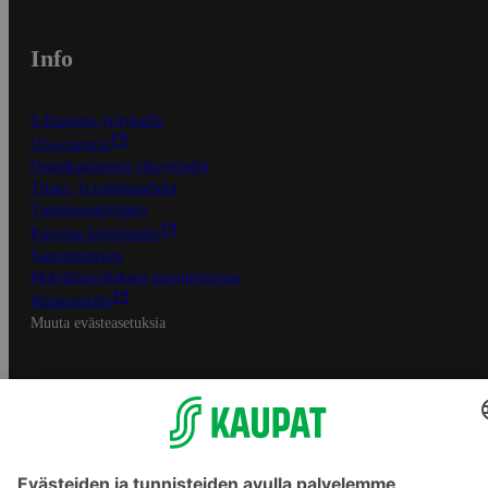
Info
S-Business yrityksille
Oiva-raportit
Osuuskauppojen yhteystiedot
Tilaus- ja toimitusehdot
Tietosuojakäytäntö
Palvelun käyttöehdot
Saavutettavuus
Mobiilisovelluksen saavutettavuus
Mainostajalle
Muuta evästeasetuksia
S-ryhmän palvelut
S-ryhmä