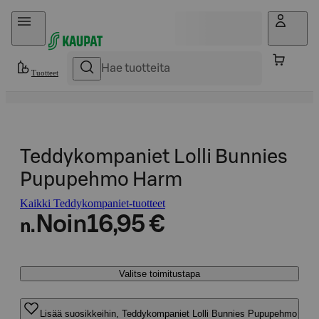
Hyppää sisältöön
Tuotteet
Teddykompaniet Lolli Bunnies
Pupupehmo Harm
Kaikki Teddykompaniet-tuotteet
Noin
16,95 €
n.
Valitse toimitustapa
Lisää suosikkeihin, Teddykompaniet Lolli Bunnies Pupupehmo