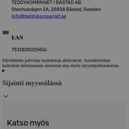
TEDDYKOMPANIET I BÅSTAD AB
Stenhusvägen 2A, 26936 Båstad, Sweden
info@teddykompaniet.se
EAN
7331626025614
Päivitämme palvelun tuotetietoja aktiivisesti. Suosittelemme
kuitenkin tarkistamaan ainesosat aina myös myyntipakkauksesta.
Sijainti myymälässä
Katso myös