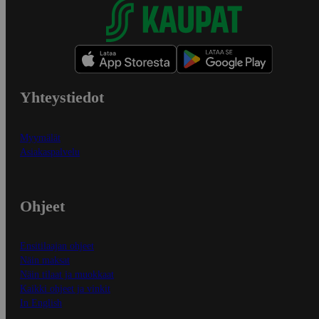
Yhteystiedot
Myymälät
Asiakaspalvelu
Ohjeet
Ensitilaajan ohjeet
Näin maksat
Näin tilaat ja muokkaat
Kaikki ohjeet ja vinkit
In English