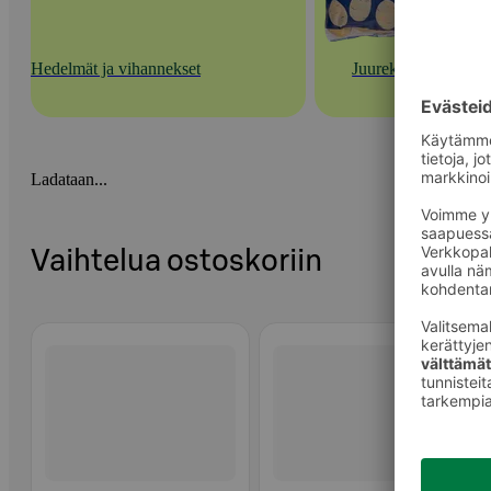
Hedelmät ja vihannekset
Juurekset
Ladataan...
Vaihtelua ostoskoriin
Ohita listaus