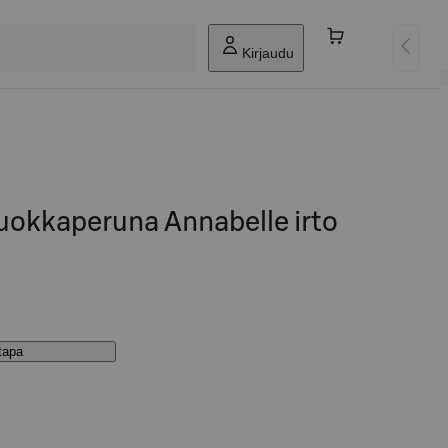
Kirjaudu
uokkaperuna Annabelle irto
stapa