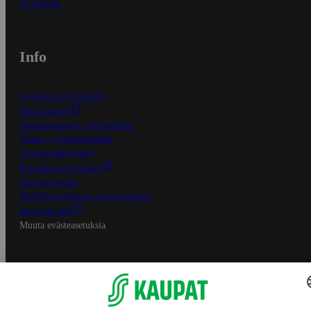
In English
Info
S-Business yrityksille
Oiva-raportit
Osuuskauppojen yhteystiedot
Tilaus- ja toimitusehdot
Tietosuojakäytäntö
Palvelun käyttöehdot
Saavutettavuus
Mobiilisovelluksen saavutettavuus
Mainostajalle
Muuta evästeasetuksia
S-ryhmän palvelut