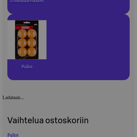
Urheilutarvikkeet
Pallot
Ladataan...
Vaihtelua ostoskoriin
Pallot