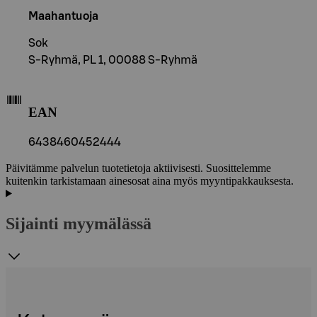
Maahantuoja
Sok
S-Ryhmä, PL 1, 00088 S-Ryhmä
EAN
6438460452444
Päivitämme palvelun tuotetietoja aktiivisesti. Suosittelemme
kuitenkin tarkistamaan ainesosat aina myös myyntipakkauksesta.
Sijainti myymälässä