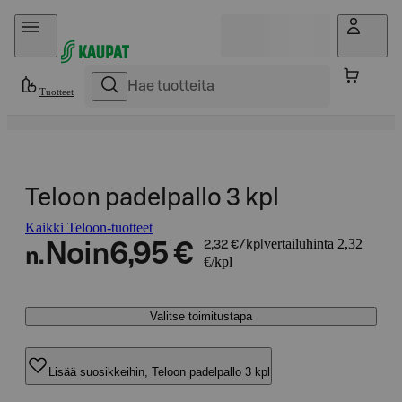
Hyppää sisältöön
Tuotteet
Teloon padelpallo 3 kpl
Kaikki Teloon-tuotteet
vertailuhinta 2,32
Noin
6,95 €
2,32 €/kpl
n.
€/kpl
Valitse toimitustapa
Lisää suosikkeihin, Teloon padelpallo 3 kpl