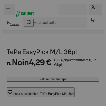
Hyppää sisältöön
Tuotteet
TePe EasyPick M/L 36pl
vertailuhinta 0,12
Noin
4,29 €
0,12 €/kpl
n.
€/kpl
Valitse toimitustapa
Lisää suosikkeihin, TePe EasyPick M/L 36pl