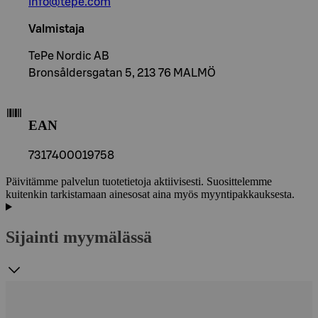
info@tepe.com
Valmistaja
TePe Nordic AB
Bronsåldersgatan 5, 213 76 MALMÖ
EAN
7317400019758
Päivitämme palvelun tuotetietoja aktiivisesti. Suosittelemme
kuitenkin tarkistamaan ainesosat aina myös myyntipakkauksesta.
Sijainti myymälässä