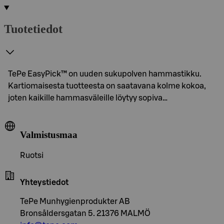
Tuotetiedot
TePe EasyPick™ on uuden sukupolven hammastikku.
Kartiomaisesta tuotteesta on saatavana kolme kokoa,
joten kaikille hammasväleille löytyy sopiva…
Valmistusmaa
Ruotsi
Yhteystiedot
TePe Munhygienprodukter AB
Bronsåldersgatan 5. 21376 MALMÖ