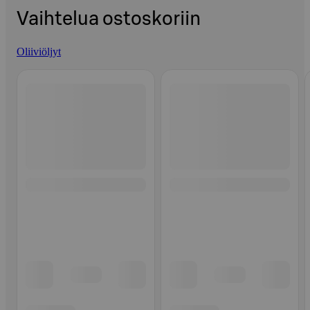
Vaihtelua ostoskoriin
Oliiviöljyt
Ohita listaus