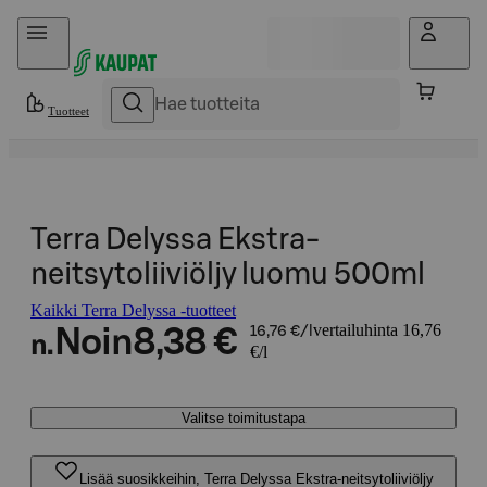
Hyppää sisältöön
Tuotteet
Terra Delyssa Ekstra-
neitsytoliiviöljy luomu 500ml
Kaikki Terra Delyssa -tuotteet
vertailuhinta 16,76
Noin
8,38 €
16,76 €/l
n.
€/l
Valitse toimitustapa
Lisää suosikkeihin, Terra Delyssa Ekstra-neitsytoliiviöljy