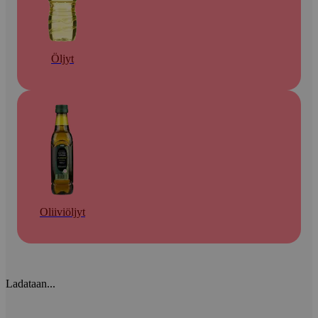
Öljyt
Oliiviöljyt
Ladataan...