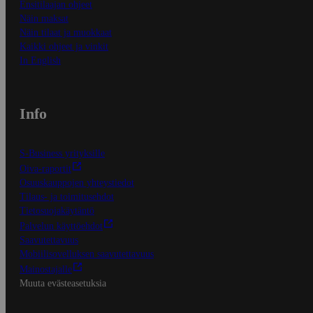
Ensitilaajan ohjeet
Näin maksat
Näin tilaat ja muokkaat
Kaikki ohjeet ja vinkit
In English
Info
S-Business yrityksille
Oiva-raportit
Osuuskauppojen yhteystiedot
Tilaus- ja toimitusehdot
Tietosuojakäytäntö
Palvelun käyttöehdot
Saavutettavuus
Mobiilisovelluksen saavutettavuus
Mainostajalle
Muuta evästeasetuksia