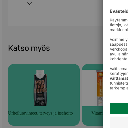
Katso myös
Urheiluravinteet, terveys ja itsehoito
Vitamiinit