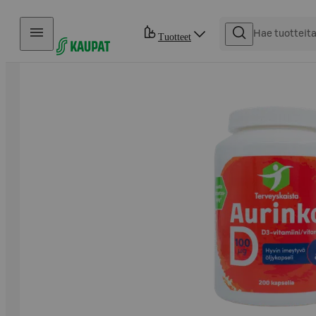
Hyppää sisältöön
Tuotteet