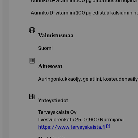
Aurinko D-vitamiini 100 µg pitää luuston lujan
Aurinko D-vitamiini 100 µg edistää kalsiumin 
Valmistusmaa
Suomi
Ainesosat
Auringonkukkaöljy, gelatiini, kosteudensäilyttä
Yhteystiedot
Terveyskaista Oy
Ilvesvuorenkatu 25, 01900 Nurmijärvi
https://www.terveyskaista.fi