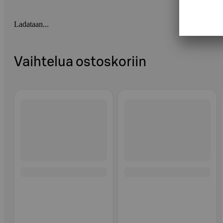
Ladataan...
Vaihtelua ostoskoriin
Ohita listaus