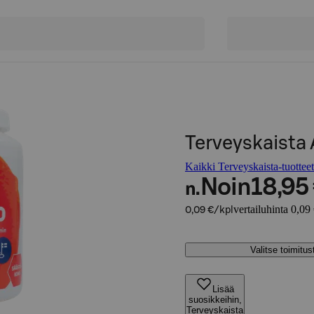
Terveyskaista 
Kaikki Terveyskaista-tuotteet
Noin
18,95
n.
vertailuhinta 0,09
0,09 €/kpl
Valitse toimitu
Lisää
suosikkeihin,
Terveyskaista