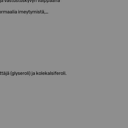
a ja vastustuskyvyn valppaana
normaalia imeytymistä,…
jä (glyseroli) ja kolekalsiferoli.