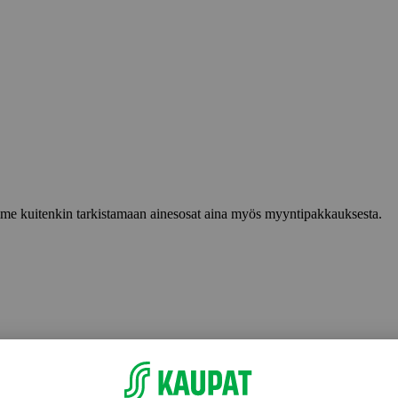
lemme kuitenkin tarkistamaan ainesosat aina myös myyntipakkauksesta.