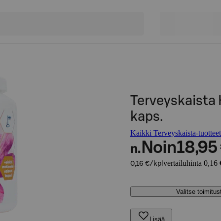
Terveyskaista 
kaps.
Kaikki Terveyskaista-tuotteet
Noin
18,95
n.
vertailuhinta 0,16 
0,16 €/kpl
Valitse toimitu
Lisää