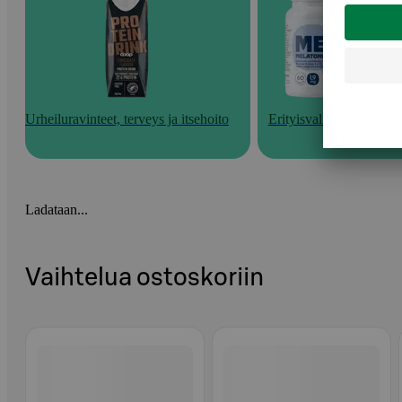
Urheiluravinteet, terveys ja itsehoito
Erityisvalmisteet
Ladataan...
Vaihtelua ostoskoriin
Ohita listaus