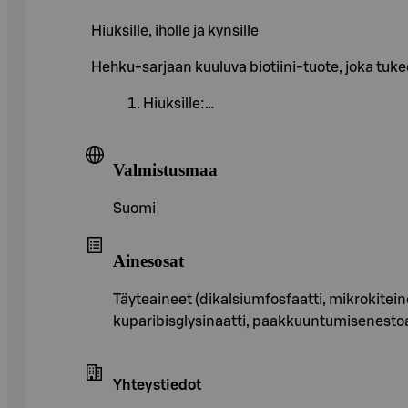
Hiuksille, iholle ja kynsille
Hehku-sarjaan kuuluva biotiini-tuote, joka tuk
Hiuksille:…
Valmistusmaa
Suomi
Ainesosat
Täyteaineet (dikalsiumfosfaatti, mikrokiteinen
kuparibisglysinaatti, paakkuuntumisenestoa
Yhteystiedot