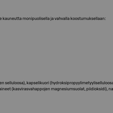
ee kauneutta monipuolisella ja vahvalla koostumuksellaan:
 selluloosa), kapselikuori (hydroksipropyylimetyyliselluloosa),
ineet (kasvirasvahappojen magnesiumsuolat, piidioksidi), na