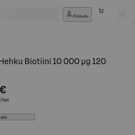
Kirjaudu
Hehku Biotiini 10 000 µg 120
 €
€/kpl
stapa