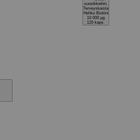
suosikkeihin,
Terveyskaista
Hehku Biotiini
10 000 µg
120 kaps.