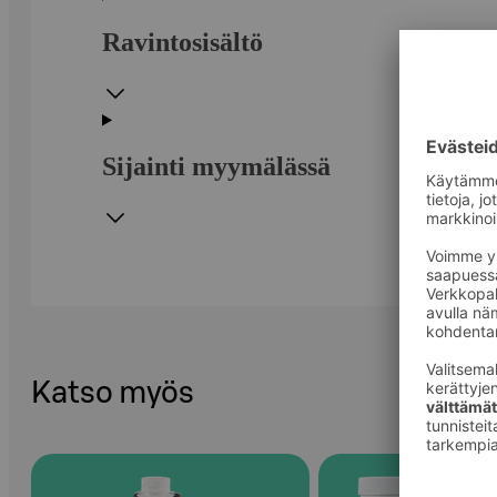
Ravintosisältö
Sijainti myymälässä
Katso myös