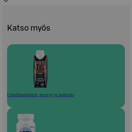
Katso myös
Urheiluravinteet, terveys ja itsehoito