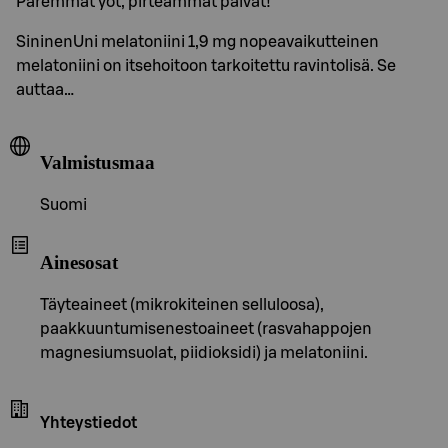
Paremmat yöt, pirteämmät päivät!
SininenUni melatoniini 1,9 mg nopeavaikutteinen
melatoniini on itsehoitoon tarkoitettu ravintolisä. Se
auttaa…
Valmistusmaa
Suomi
Ainesosat
Täyteaineet (mikrokiteinen selluloosa),
paakkuuntumisenestoaineet (rasvahappojen
magnesiumsuolat, piidioksidi) ja melatoniini.
Yhteystiedot