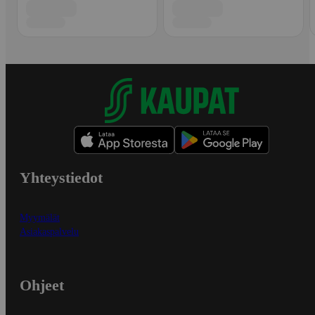
Yhteystiedot
Myymälät
Asiakaspalvelu
Ohjeet