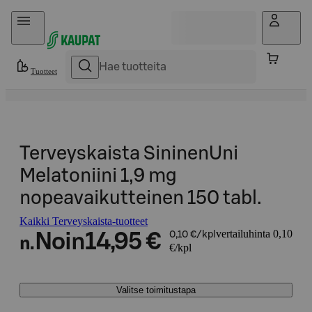
Hyppää sisältöön
Tuotteet
Terveyskaista SininenUni
Melatoniini 1,9 mg
nopeavaikutteinen 150 tabl.
Kaikki Terveyskaista-tuotteet
vertailuhinta 0,10
Noin
14,95 €
0,10 €/kpl
n.
€/kpl
Valitse toimitustapa