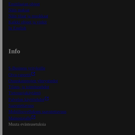
Ensitilaajan ohjeet
Näin maksat
Näin tilaat ja muokkaat
Kaikki ohjeet ja vinkit
In English
Info
S-Business yrityksille
Oiva-raportit
Osuuskauppojen yhteystiedot
Tilaus- ja toimitusehdot
Tietosuojakäytäntö
Palvelun käyttöehdot
Saavutettavuus
Mobiilisovelluksen saavutettavuus
Mainostajalle
Muuta evästeasetuksia