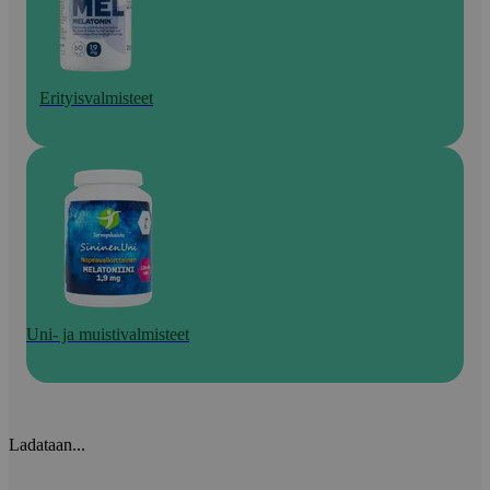
Erityisvalmisteet
Uni- ja muistivalmisteet
Ladataan...